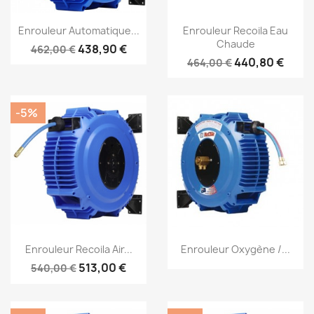
Aperçu rapide
Aperçu rapide


Enrouleur Automatique...
Enrouleur Recoila Eau
Chaude
438,90 €
462,00 €
440,80 €
464,00 €
-5%
Aperçu rapide
Aperçu rapide


Enrouleur Recoila Air...
Enrouleur Oxygène /...
513,00 €
540,00 €