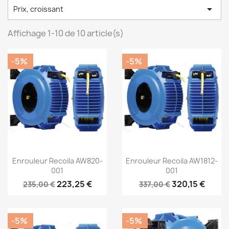

Prix, croissant
Affichage 1-10 de 10 article(s)
-5%
-5%
Aperçu rapide
Aperçu rapide


Enrouleur Recoila AW820-
Enrouleur Recoila AW1812-
001
001
223,25 €
320,15 €
235,00 €
337,00 €
-5%
-5%