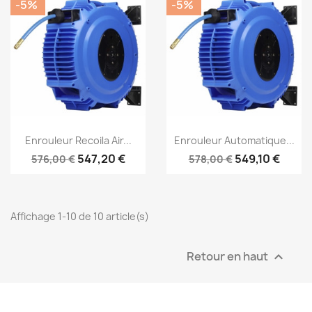
-5%
-5%
Aperçu rapide
Aperçu rapide


Enrouleur Recoila Air...
Enrouleur Automatique...
547,20 €
549,10 €
576,00 €
578,00 €
Affichage 1-10 de 10 article(s)
Retour en haut
