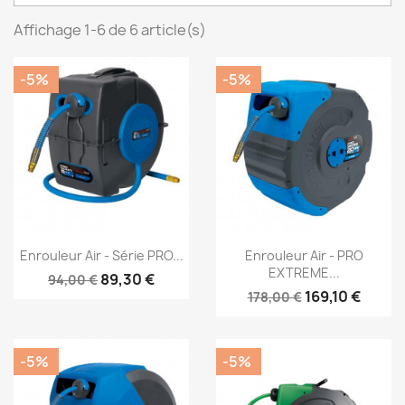
Affichage 1-6 de 6 article(s)
-5%
-5%
Aperçu rapide
Aperçu rapide


Enrouleur Air - Série PRO...
Enrouleur Air - PRO
EXTREME...
89,30 €
94,00 €
169,10 €
178,00 €
-5%
-5%