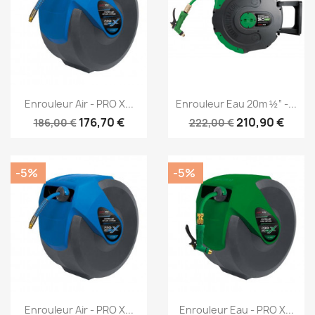
Aperçu rapide
Aperçu rapide


Enrouleur Air - PRO X...
Enrouleur Eau 20m ½“ -...
176,70 €
210,90 €
186,00 €
222,00 €
-5%
-5%
Aperçu rapide
Aperçu rapide


Enrouleur Air - PRO X...
Enrouleur Eau - PRO X...