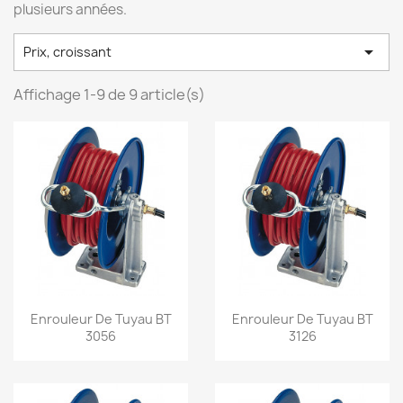
plusieurs années.

Prix, croissant
Affichage 1-9 de 9 article(s)
Aperçu rapide
Aperçu rapide


Enrouleur De Tuyau BT
Enrouleur De Tuyau BT
3056
3126