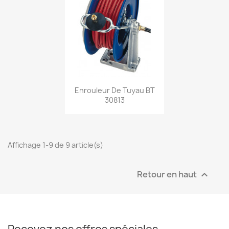
Aperçu rapide

Enrouleur De Tuyau BT
30813
Affichage 1-9 de 9 article(s)
Retour en haut
