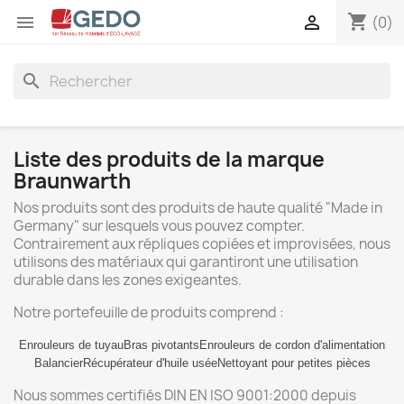
shopping_cart


(0)
search
Liste des produits de la marque
Braunwarth
Nos produits sont des produits de haute qualité "Made in
Germany" sur lesquels vous pouvez compter.
Contrairement aux répliques copiées et improvisées, nous
utilisons des matériaux qui garantiront une utilisation
durable dans les zones exigeantes.
Notre portefeuille de produits comprend :
Enrouleurs de tuyau
Bras pivotants
Enrouleurs de cordon d'alimentation
Balancier
Récupérateur d'huile usée
Nettoyant pour petites pièces
Nous sommes certifiés DIN EN ISO 9001:2000 depuis