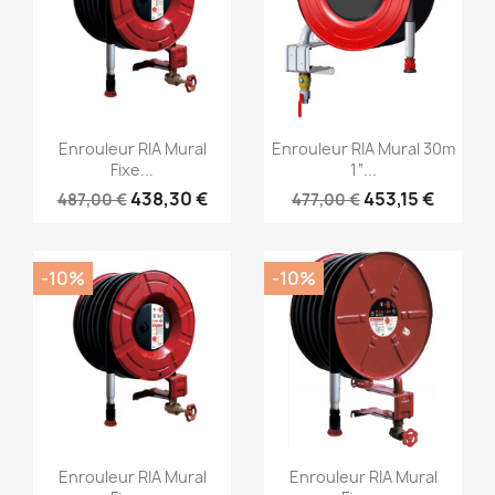
Aperçu rapide
Aperçu rapide


Enrouleur RIA Mural
Enrouleur RIA Mural 30m
Fixe...
1“...
438,30 €
453,15 €
487,00 €
477,00 €
-10%
-10%
Aperçu rapide
Aperçu rapide


Enrouleur RIA Mural
Enrouleur RIA Mural