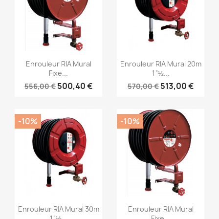
Aperçu rapide
Aperçu rapide


Enrouleur RIA Mural
Enrouleur RIA Mural 20m
Fixe...
1“½...
500,40 €
513,00 €
556,00 €
570,00 €
-10%
-10%
Aperçu rapide
Aperçu rapide


Enrouleur RIA Mural 30m
Enrouleur RIA Mural
1“½...
Fixe...