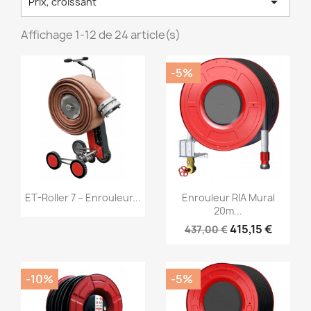

Prix, croissant
Affichage 1-12 de 24 article(s)
-5%
Aperçu rapide
Aperçu rapide


ET-Roller 7 – Enrouleur...
Enrouleur RIA Mural
20m...
415,15 €
437,00 €
-10%
-5%