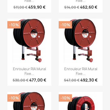
Fixe...
Fixe...
459,90 €
462,60 €
511,00 €
514,00 €
-10%
-10%
Aperçu rapide
Aperçu rapide


Enrouleur RIA Mural
Enrouleur RIA Mural
Fixe...
Fixe...
477,00 €
492,30 €
530,00 €
547,00 €
-10%
-10%