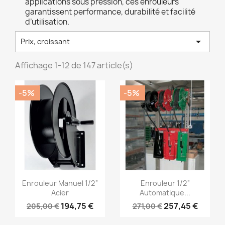
applications sous pression, ces enrouleurs
garantissent performance, durabilité et facilité
d’utilisation.

Prix, croissant
Affichage 1-12 de 147 article(s)
-5%
-5%
Aperçu rapide
Aperçu rapide


Enrouleur Manuel 1/2“
Enrouleur 1/2“
Acier
Automatique...
194,75 €
257,45 €
205,00 €
271,00 €