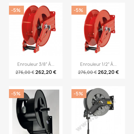
-5%
-5%
Aperçu rapide
Aperçu rapide


Enrouleur 3/8“ À...
Enrouleur 1/2“ À...
262,20 €
262,20 €
276,00 €
276,00 €
-5%
-5%