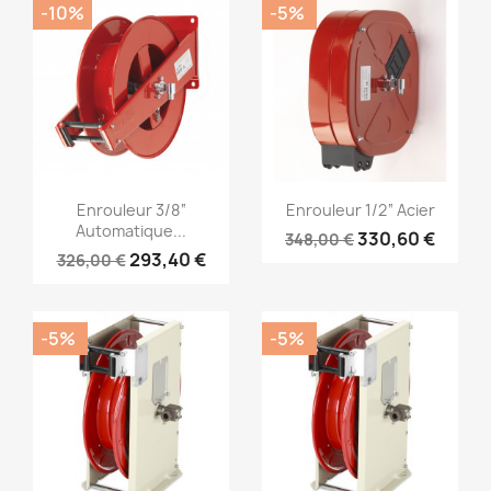
-10%
-5%
Aperçu rapide
Aperçu rapide


Enrouleur 3/8“
Enrouleur 1/2“ Acier
Automatique...
330,60 €
348,00 €
293,40 €
326,00 €
-5%
-5%