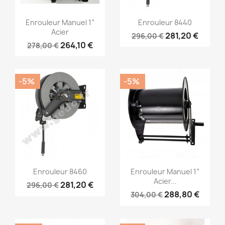
Aperçu rapide
Aperçu rapide


Enrouleur Manuel 1“
Enrouleur 8440
Acier
281,20 €
296,00 €
264,10 €
278,00 €
-5%
-5%
Aperçu rapide
Aperçu rapide


Enrouleur 8460
Enrouleur Manuel 1“
Acier...
281,20 €
296,00 €
288,80 €
304,00 €