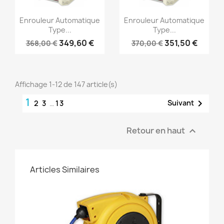
Aperçu rapide
Aperçu rapide


Enrouleur Automatique
Enrouleur Automatique
Type...
Type...
349,60 €
351,50 €
368,00 €
370,00 €
Affichage 1-12 de 147 article(s)
1

Suivant
2
3
…
13
Retour en haut

Articles Similaires