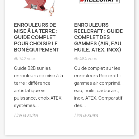
ENROULEURS DE
ENROULEURS
MISE À LA TERRE :
REELCRAFT : GUIDE
GUIDE COMPLET
COMPLET DES
POUR CHOISIR LE
GAMMES (AIR, EAU,
BON ÉQUIPEMENT
HUILE, ATEX, INOX)
742 vues
484 vues
Guide B2B sur les
Guide complet sur les
enrouleurs de mise à la
enrouleurs Reelcraft :
terre : différence
gammes air comprimé,
antistatique vs
eau, huile, carburant,
puissance, choix ATEX,
inox, ATEX. Comparatif
systèmes...
des...
Lire la suite
Lire la suite