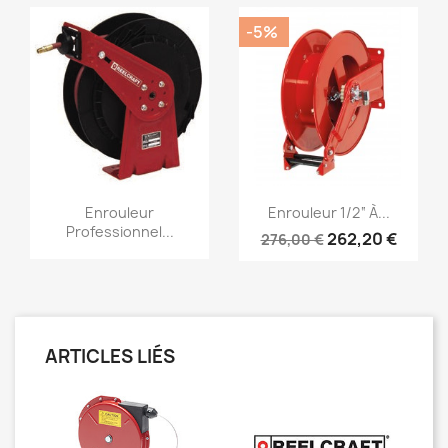
-5%
Aperçu rapide
Aperçu rapide


Enrouleur
Enrouleur 1/2“ À...
Professionnel...
262,20 €
276,00 €
ARTICLES LIÉS