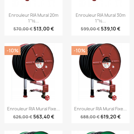
Aperçu rapide
Aperçu rapide


Enrouleur RIA Mural 20m
Enrouleur RIA Mural 30m
1“½...
1“½...
513,00 €
539,10 €
570,00 €
599,00 €
-10%
-10%
Aperçu rapide
Aperçu rapide


Enrouleur RIA Mural Fixe...
Enrouleur RIA Mural Fixe...
563,40 €
619,20 €
626,00 €
688,00 €