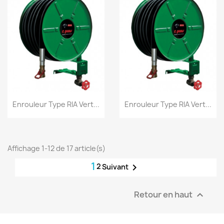
Aperçu rapide
Aperçu rapide


Enrouleur Type RIA Vert...
Enrouleur Type RIA Vert...
Affichage 1-12 de 17 article(s)
1
2

Suivant
Retour en haut
