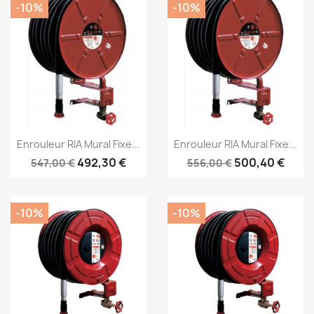
-10%
-10%
Aperçu rapide
Aperçu rapide


Enrouleur RIA Mural Fixe...
Enrouleur RIA Mural Fixe...
492,30 €
500,40 €
547,00 €
556,00 €
-10%
-10%