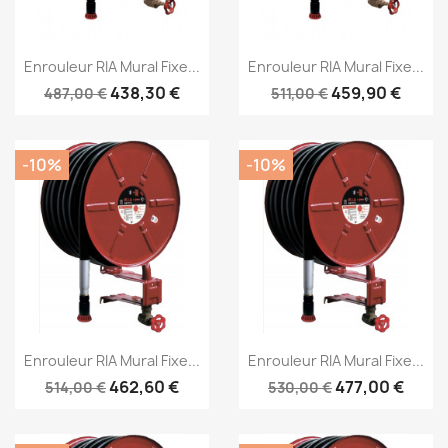
Aperçu rapide
Aperçu rapide


Enrouleur RIA Mural Fixe...
Enrouleur RIA Mural Fixe...
438,30 €
459,90 €
487,00 €
511,00 €
-10%
-10%
Aperçu rapide
Aperçu rapide


Enrouleur RIA Mural Fixe...
Enrouleur RIA Mural Fixe...
462,60 €
477,00 €
514,00 €
530,00 €