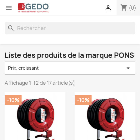
shopping_cart


(0)
search
Liste des produits de la marque PONS

Prix, croissant
Affichage 1-12 de 17 article(s)
-10%
-10%