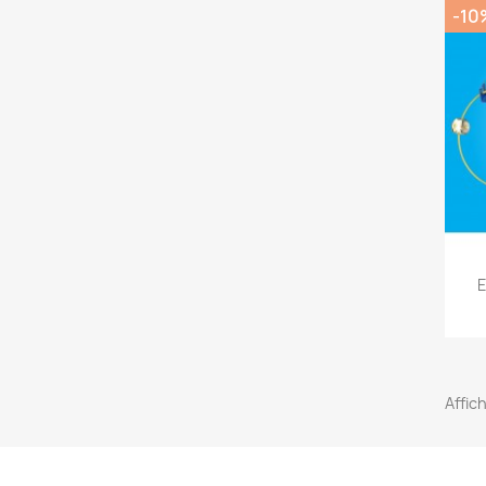
-10
E
Affic