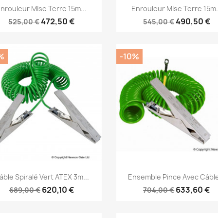
Aperçu rapide
Aperçu rapide


nrouleur Mise Terre 15m...
Enrouleur Mise Terre 15m.
472,50 €
490,50 €
525,00 €
545,00 €
%
-10%
Aperçu rapide
Aperçu rapide


âble Spiralé Vert ATEX 3m...
Ensemble Pince Avec Câble
620,10 €
633,60 €
689,00 €
704,00 €