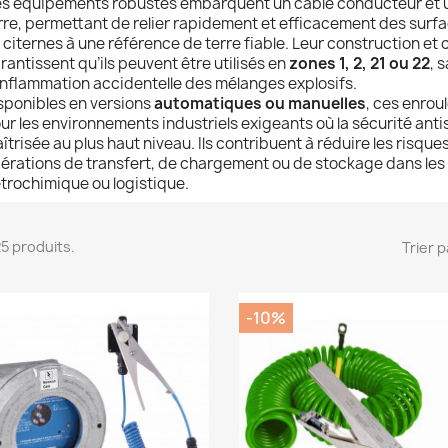
s équipements robustes embarquent un câble conducteur et un
rre, permettant de relier rapidement et efficacement des surfa
 citernes à une référence de terre fiable. Leur construction et 
rantissent qu’ils peuvent être utilisés en
zones 1, 2, 21 ou 22
, 
inflammation accidentelle des mélanges explosifs.
sponibles en versions
automatiques ou manuelles
, ces enrou
ur les environnements industriels exigeants où la sécurité anti
îtrisée au plus haut niveau. Ils contribuent à réduire les risque
érations de transfert, de chargement ou de stockage dans les
trochimique ou logistique.
 25 produits.
Trier p
-10%