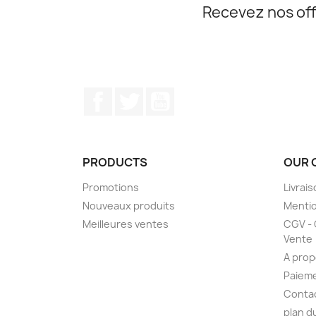
Recevez nos off
Facebook
Twitter
YouTube
PRODUCTS
OUR 
Promotions
Livrai
Nouveaux produits
Mentio
Meilleures ventes
CGV - 
Vente
A pro
Paieme
Conta
plan d