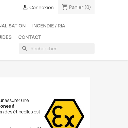
shopping_cart

Panier
(0)
Connexion
NALISATION
INCENDIE / RIA
UIDES
CONTACT
search
ur assurer une
ones à
on des étincelles est