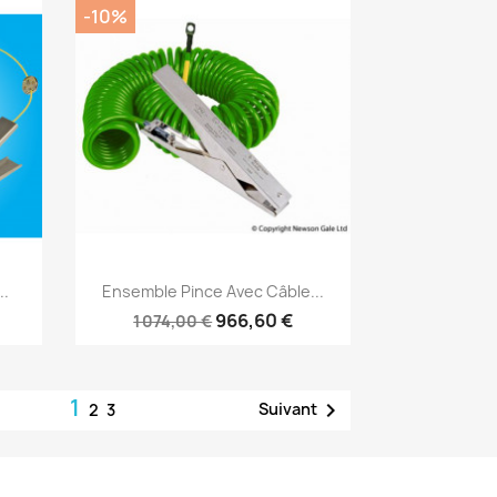
-10%
Aperçu rapide

..
Ensemble Pince Avec Câble...
966,60 €
1 074,00 €
1

Suivant
2
3