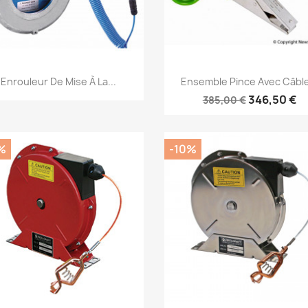
Aperçu rapide
Aperçu rapide


Enrouleur De Mise À La...
Ensemble Pince Avec Câble
346,50 €
385,00 €
%
-10%