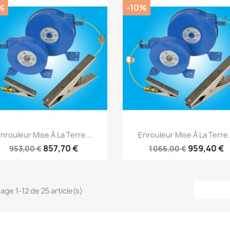
%
-10%
Aperçu rapide
Aperçu rapide


nrouleur Mise À La Terre...
Enrouleur Mise À La Terre.
857,70 €
959,40 €
953,00 €
1 066,00 €
hage 1-12 de 25 article(s)