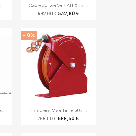
Aperçu rapide

..
Câble Spiralé Vert ATEX 3m...
532,80 €
592,00 €
-10%
Aperçu rapide

...
Enrouleur Mise Terre 30m...
688,50 €
765,00 €