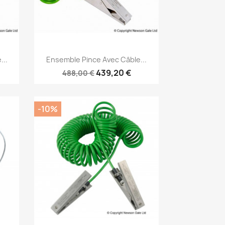
Aperçu rapide

...
Ensemble Pince Avec Câble...
439,20 €
488,00 €
-10%