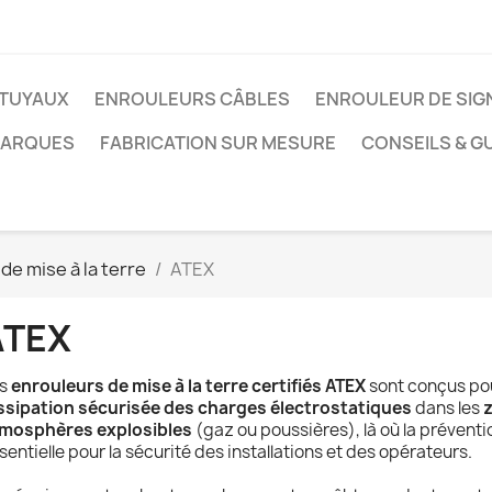
TUYAUX
ENROULEURS CÂBLES
ENROULEUR DE SIG
MARQUES
FABRICATION SUR MESURE
CONSEILS & G
de mise à la terre
ATEX
ATEX
es
enrouleurs de mise à la terre certifiés ATEX
sont conçus po
ssipation sécurisée des charges électrostatiques
dans les
z
mosphères explosibles
(gaz ou poussières), là où la préventi
sentielle pour la sécurité des installations et des opérateurs.