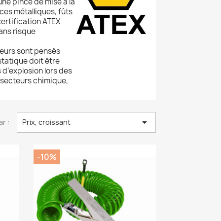
e pince de mise à la
ces métalliques, fûts
certification ATEX
sans risque
leurs sont pensés
statique doit être
s d’explosion lors des
 secteurs chimique,

ar :
Prix, croissant
-10%