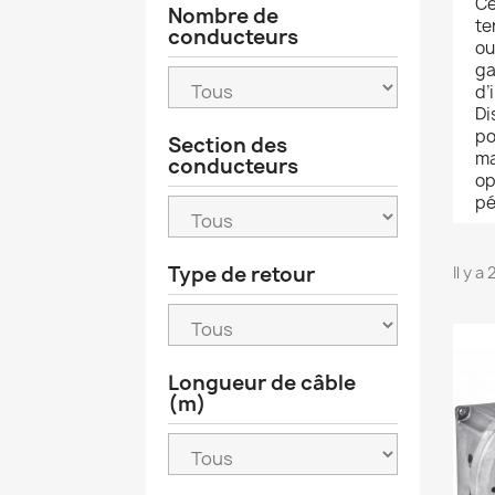
Ce
Nombre de
te
conducteurs
ou
ga
d’
Di
po
Section des
ma
conducteurs
op
pé
Type de retour
Il y a
Longueur de câble
(m)