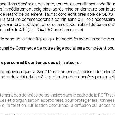
onditions générales de vente, toutes les conditions spécifiqu
s immédiatement exigibles, après mise en demeure par let
 de retard de paiement, sauf accord écrit préalable de GÉDO, 
ur la facture commenceront à courir, sans qu'il soit nécessai
es & intérêts pouvant être réclamés pour retard de paiement 
indemnité de 40€ (art. D.441-5 Code Commerce)
 de conditions spécifiques que les sociétés ayant un compte ou
ribunal de Commerce de notre siège social sera compétent pour 
re personnel & contenus des utilisateurs
:
 est convenu que la Société est amenée à utiliser des don
adre de la loi relative à la protection des données personnel
raitement des données personnelles dans le cadre de la RGPD s
es et d’organisation appropriées pour protéger les Données P
lle, l'altération, l’utilisation détournée, la diffusion ou l'accè