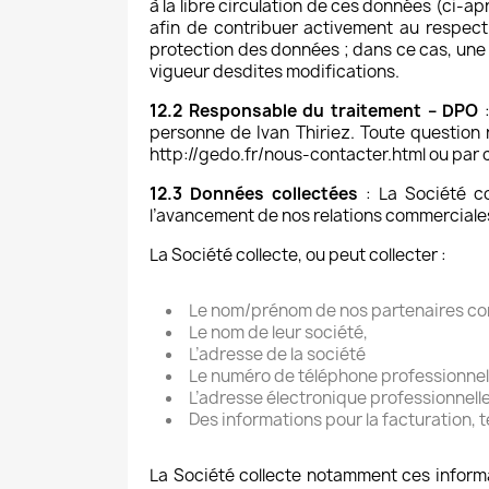
à la libre circulation de ces données (ci-a
afin de contribuer activement au respect 
protection des données ; dans ce cas, une 
vigueur desdites modifications.
12.2 Responsable du traitement – DPO
:
personne de Ivan Thiriez. Toute question r
http://gedo.fr/nous-contacter.html ou par c
12.3 Données collectées
: La Société co
l’avancement de nos relations commerciale
La Société collecte, ou peut collecter :
Le nom/prénom de nos partenaires c
Le nom de leur société,
L’adresse de la société
Le numéro de téléphone professionnel
L’adresse électronique professionnell
Des informations pour la facturation, te
La Société collecte notamment ces informa