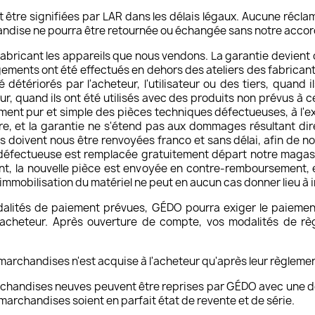
 être signifiées par LAR dans les délais légaux. Aucune réclam
dise ne pourra être retournée ou échangée sans notre accord éc
s fabricant les appareils que nous vendons. La garantie devien
ments ont été effectués en dehors des ateliers des fabricant
 détériorés par l'acheteur, l'utilisateur ou des tiers, quand 
r, quand ils ont été utilisés avec des produits non prévus à 
ement pur et simple des pièces techniques défectueuses, à l'ex
uvre, et la garantie ne s'étend pas aux dommages résultant d
doivent nous être renvoyées franco et sans délai, afin de nous
 défectueuse est remplacée gratuitement départ notre magasin
 la nouvelle pièce est envoyée en contre-remboursement, et 
 L'immobilisation du matériel ne peut en aucun cas donner lieu à
dalités de paiement prévues, GÉDO pourra exiger le paiemen
e l'acheteur. Après ouverture de compte, vos modalités de r
 marchandises n'est acquise à l'acheteur qu'après leur règlem
archandises neuves peuvent être reprises par GÉDO avec une d
 marchandises soient en parfait état de revente et de série.