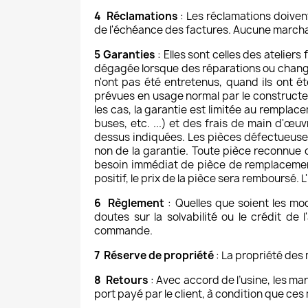
4 Réclamations
: Les réclamations doivent
de l'échéance des factures. Aucune marchan
5 Garanties
: Elles sont celles des atelier
dégagée lorsque des réparations ou change
n'ont pas été entretenus, quand ils ont été
prévues en usage normal par le constructeu
les cas, la garantie est limitée au remplac
buses, etc. ...) et des frais de main d'œ
dessus indiquées. Les pièces défectueuses 
non de la garantie. Toute pièce reconnue
besoin immédiat de pièce de remplacement,
positif, le prix de la pièce sera remboursé.
6 Règlement
: Quelles que soient les mo
doutes sur la solvabilité ou le crédit d
commande.
7 Réserve de propriété
: La propriété des
8 Retours
: Avec accord de l’usine, les m
port payé par le client, à condition que ces