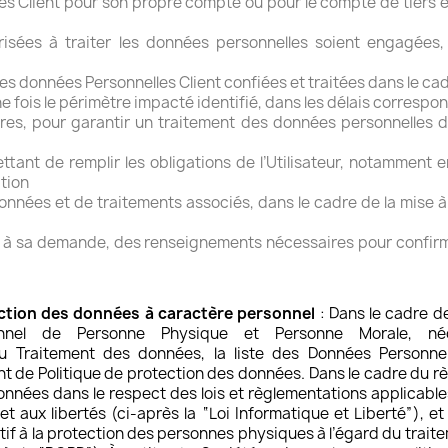
es Client pour son propre compte ou pour le compte de tiers et
risées à traiter les données personnelles soient engagées,
des données Personnelles Client confiées et traitées dans le ca
ne fois le périmètre impacté identifié, dans les délais corresp
res, pour garantir un traitement des données personnelles 
ettant de remplir les obligations de l’Utilisateur, notamment 
tion
onnées et de traitements associés, dans le cadre de la mise à
eur, à sa demande, des renseignements nécessaires pour confir
tection des données à caractère personnel
: Dans le cadre de 
nnel de Personne Physique et Personne Morale, néc
u Traitement des données, la liste des Données Personnel
 de Politique de protection des données. Dans le cadre du règ
onnées dans le respect des lois et règlementations applicable
s et aux libertés (ci-après la “Loi Informatique et Liberté”)
atif à la protection des personnes physiques à l’égard du tra