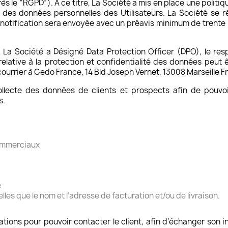
près le “RGPD”). À ce titre, La Société a mis en place une polit
des données personnelles des Utilisateurs. La Société se ré
notification sera envoyée avec un préavis minimum de trente (
 La Société a Désigné Data Protection Officer (DPO), le re
elative à la protection et confidentialité des données peut ê
ourrier à Gedo France, 14 Bld Joseph Vernet, 13008 Marseille F
llecte des données de clients et prospects afin de pouvoir
s.
ommerciaux
e
lles que le nom et l’adresse de facturation et/ou de livraison.
tions pour pouvoir contacter le client, afin d’échanger son i