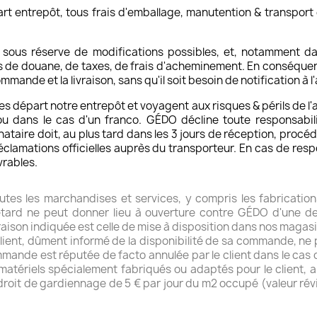
t entrepôt, tous frais d'emballage, manutention & transport en
 sous réserve de modifications possibles, et, notamment d
s de douane, de taxes, de frais d'acheminement. En conséquen
ande et la livraison, sans qu'il soit besoin de notification à l'
s départ notre entrepôt et voyagent aux risques & périls de l'
 dans le cas d'un franco. GÉDO décline toute responsabili
inataire doit, au plus tard dans les 3 jours de réception, proc
s réclamations officielles auprès du transporteur. En cas de r
vrables.
outes les marchandises et services, y compris les fabrication
etard ne peut donner lieu à ouverture contre GÉDO d'une 
vraison indiquée est celle de mise à disposition dans nos magas
 client, dûment informé de la disponibilité de sa commande, ne
ommande est réputée de facto annulée par le client dans le cas
e matériels spécialement fabriqués ou adaptés pour le client, a
droit de gardiennage de 5 € par jour du m2 occupé (valeur ré