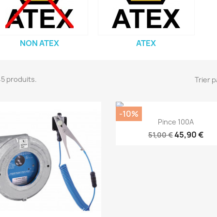
NON ATEX
ATEX
 45 produits.
Trier p
-10%
Aperçu rapide

Pince 100A
45,90 €
51,00 €