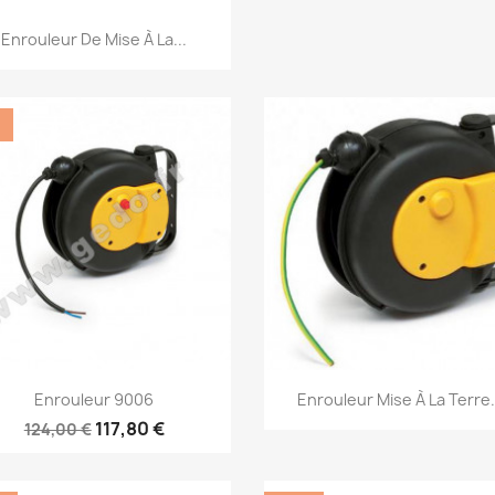
Aperçu rapide

Enrouleur De Mise À La...
%
Aperçu rapide
Aperçu rapide


Enrouleur 9006
Enrouleur Mise À La Terre.
117,80 €
124,00 €