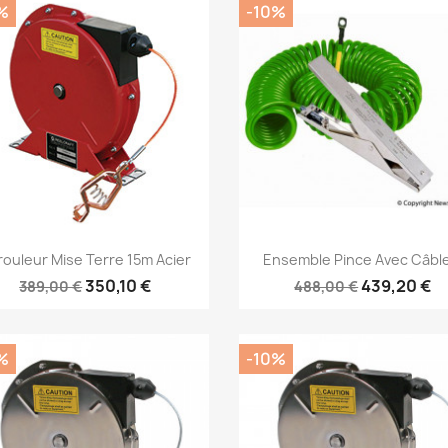
%
-10%
Aperçu rapide
Aperçu rapide


rouleur Mise Terre 15m Acier
Ensemble Pince Avec Câble
350,10 €
439,20 €
389,00 €
488,00 €
%
-10%