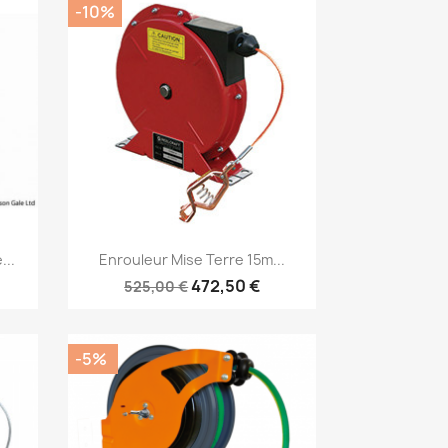
-10%
Aperçu rapide

...
Enrouleur Mise Terre 15m...
472,50 €
525,00 €
-5%