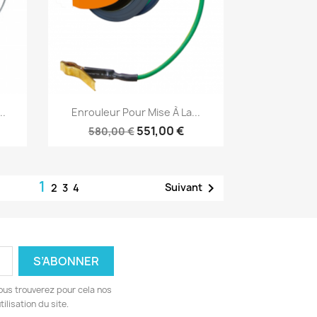
Aperçu rapide

..
Enrouleur Pour Mise À La...
551,00 €
580,00 €
1

Suivant
2
3
4
ous trouverez pour cela nos
ilisation du site.