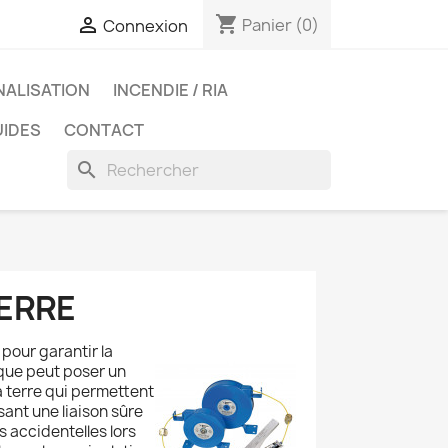
shopping_cart

Panier
(0)
Connexion
NALISATION
INCENDIE / RIA
UIDES
CONTACT
search
TERRE
 pour garantir la
ique peut poser un
a terre qui permettent
ant une liaison sûre
s accidentelles lors