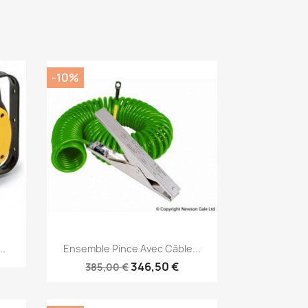
-10%
Aperçu rapide

..
Ensemble Pince Avec Câble...
346,50 €
385,00 €