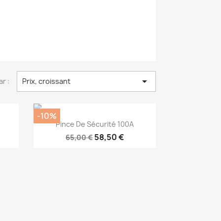

ar :
Prix, croissant
-10%
Aperçu rapide

Pince De Sécurité 100A
58,50 €
65,00 €