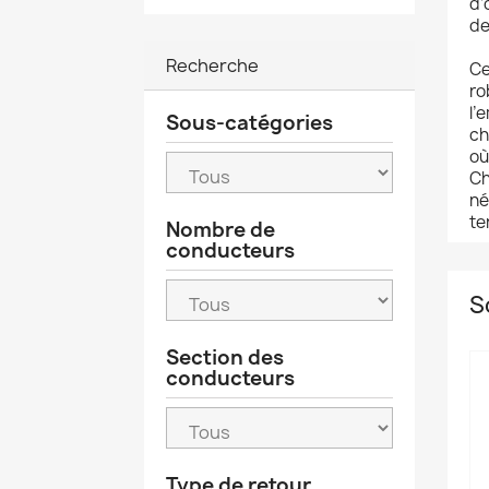
d’
de
Recherche
Ce
ro
l’
Sous-catégories
ch
où
Ch
né
te
Nombre de
conducteurs
S
Section des
conducteurs
Type de retour