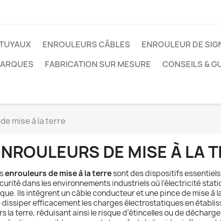
TUYAUX
ENROULEURS CÂBLES
ENROULEUR DE SIG
MARQUES
FABRICATION SUR MESURE
CONSEILS & G
de mise à la terre
ENROULEURS DE MISE À LA 
es
enrouleurs de mise à la terre
sont des dispositifs essentiels
curité dans les environnements industriels où l’électricité stat
sque. Ils intègrent un câble conducteur et une pince de mise à l
 dissiper efficacement les charges électrostatiques en établiss
rs la terre, réduisant ainsi le risque d’étincelles ou de décharge