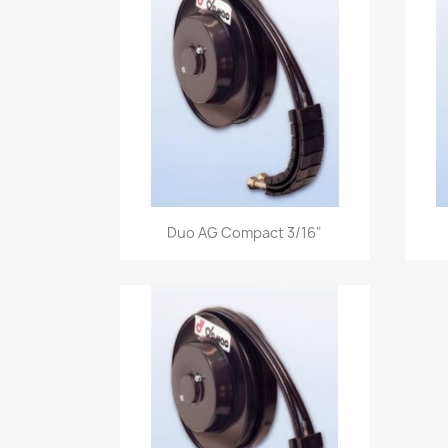
Aperçu rapide

Duo AG Compact 3/16"