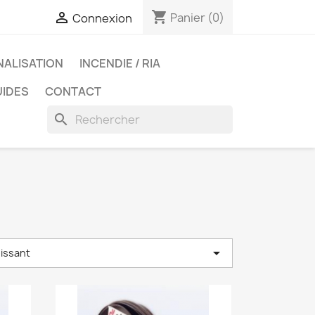
shopping_cart

Panier
(0)
Connexion
NALISATION
INCENDIE / RIA
UIDES
CONTACT
search

oissant