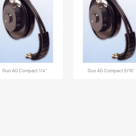
Aperçu rapide
Aperçu rapide


Duo AG Compact 1/4"
Duo AG Compact 5/16"