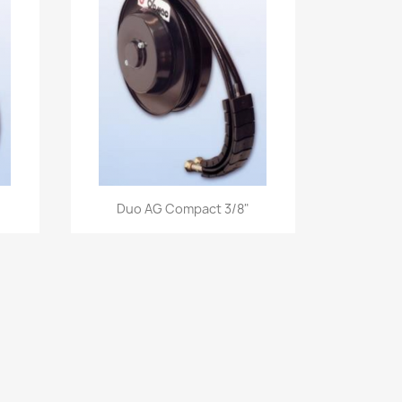
Aperçu rapide

Duo AG Compact 3/8"