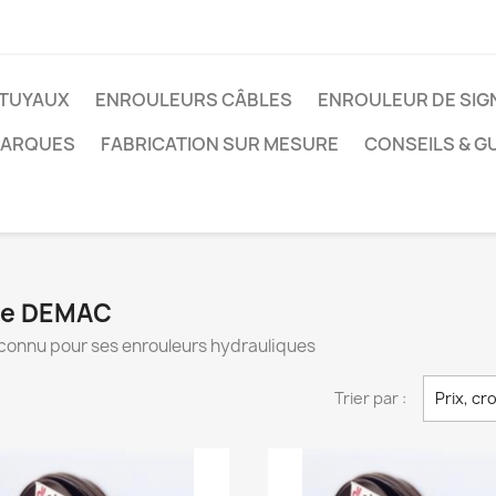
TUYAUX
ENROULEURS CÂBLES
ENROULEUR DE SIG
MARQUES
FABRICATION SUR MESURE
CONSEILS & G
que DEMAC
ès connu pour ses enrouleurs hydrauliques
Trier par :
Prix, cr