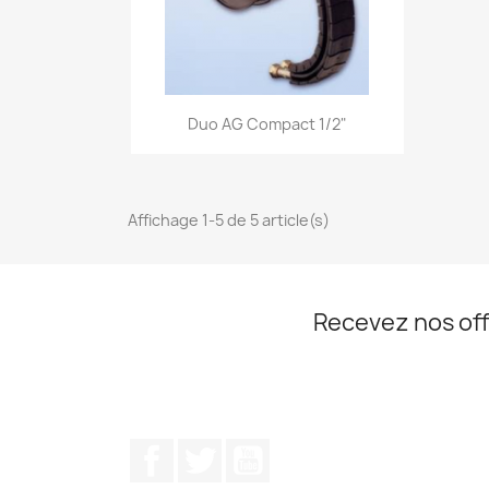
Aperçu rapide

Duo AG Compact 1/2"
Affichage 1-5 de 5 article(s)
Recevez nos off
Facebook
Twitter
YouTube