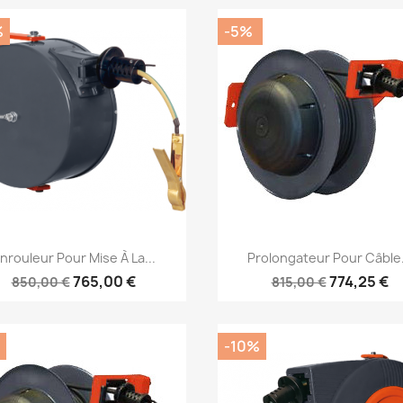
%
-5%
Aperçu rapide
Aperçu rapide


nrouleur Pour Mise À La...
Prolongateur Pour Câble.
765,00 €
774,25 €
850,00 €
815,00 €
-10%