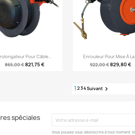
Aperçu rapide
Aperçu rapide


rolongateur Pour Câble...
Enrouleur Pour Mise À La.
821,75 €
829,80 €
865,00 €
922,00 €
1
2
3
4

Suivant
res spéciales
Vous pouvez vous désinscrire à tout moment. V