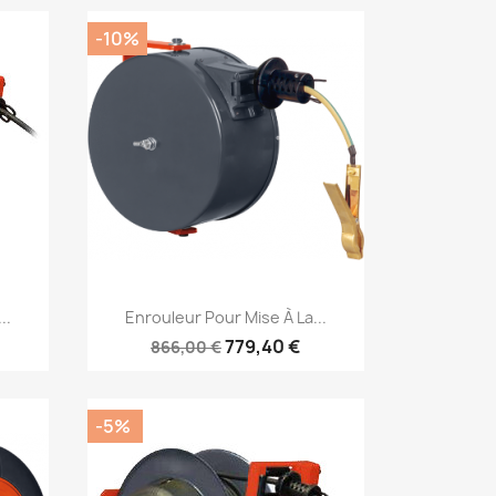
-10%
Aperçu rapide

..
Enrouleur Pour Mise À La...
779,40 €
866,00 €
-5%