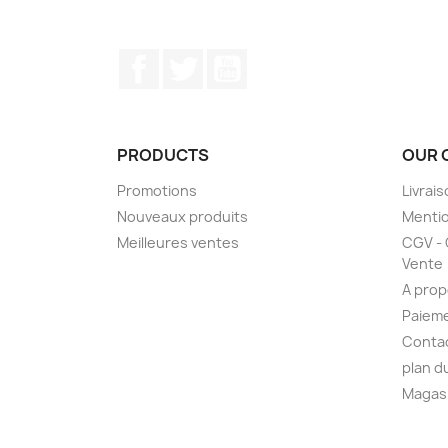
Facebook
Twitter
YouTube
PRODUCTS
OUR 
Promotions
Livrai
Nouveaux produits
Mentio
Meilleures ventes
CGV - 
Vente
A pro
Paieme
Conta
plan d
Magas