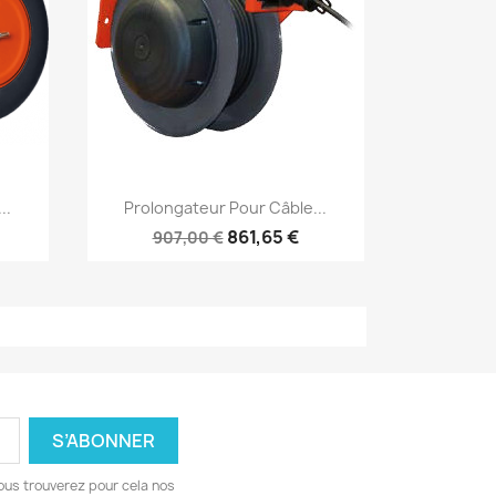
Aperçu rapide

..
Prolongateur Pour Câble...
861,65 €
907,00 €
ous trouverez pour cela nos