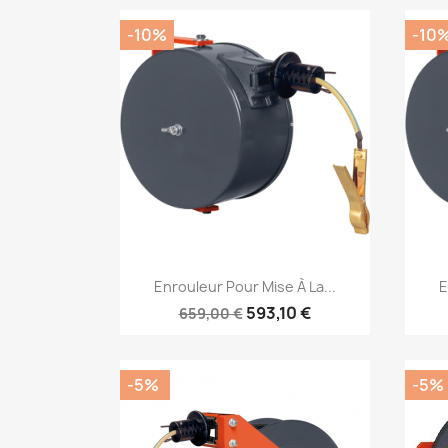
-10%
-10
Aperçu rapide

Enrouleur Pour Mise À La...
E
593,10 €
659,00 €
-5%
-5%