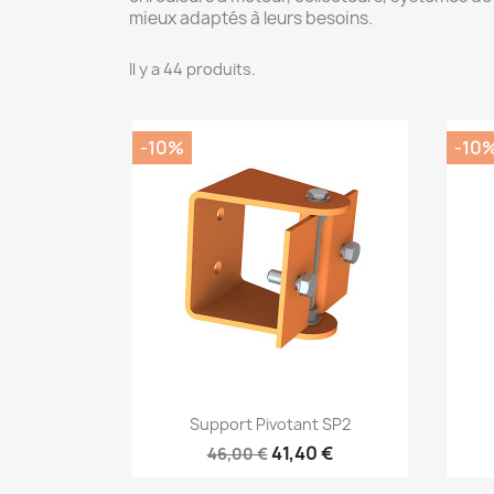
mieux adaptés à leurs besoins.
Il y a 44 produits.
-10%
-10
Aperçu rapide

Support Pivotant SP2
41,40 €
46,00 €