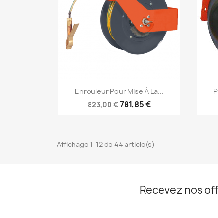
Aperçu rapide

Enrouleur Pour Mise À La...
P
781,85 €
823,00 €
Affichage 1-12 de 44 article(s)
Recevez nos off