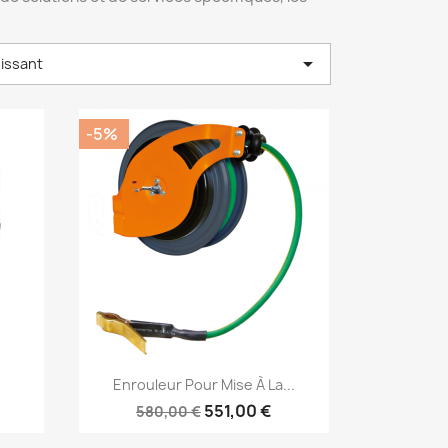

oissant
-5%
Aperçu rapide

Enrouleur Pour Mise À La...
551,00 €
580,00 €