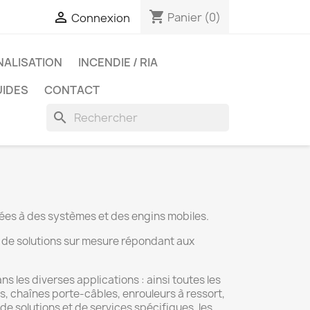
shopping_cart

Panier
(0)
Connexion
NALISATION
INCENDIE / RIA
UIDES
CONTACT
search
nées à des systèmes et des engins mobiles.
n de solutions sur mesure répondant aux
 les diverses applications : ainsi toutes les
, chaînes porte-câbles, enrouleurs à ressort,
de solutions et de services spécifiques, les