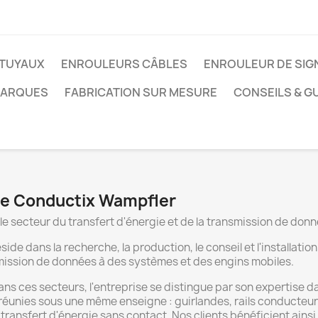
TUYAUX
ENROULEURS CÂBLES
ENROULEUR DE SIG
MARQUES
FABRICATION SUR MESURE
CONSEILS & G
que Conductix Wampfler
 secteur du transfert d'énergie et de la transmission de don
e dans la recherche, la production, le conseil et l'installatio
smission de données à des systèmes et des engins mobiles.
 ces secteurs, l'entreprise se distingue par son expertise dans
éunies sous une même enseigne : guirlandes, rails conducteurs
transfert d'énergie sans contact. Nos clients bénéficient ainsi 