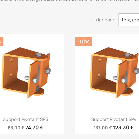
Trier par :
Prix, cr
%
-10%
Aperçu rapide
Aperçu rapide


Support Pivotant SP3
Support Pivotant SP4
74,70 €
123,30 €
83,00 €
137,00 €