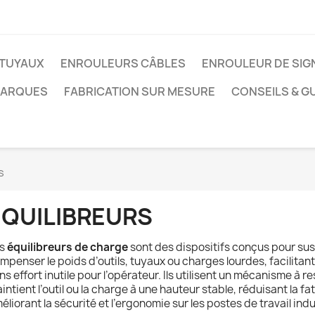
TUYAUX
ENROULEURS CÂBLES
ENROULEUR DE SIG
MARQUES
FABRICATION SUR MESURE
CONSEILS & G
s
EQUILIBREURS
es
équilibreurs de charge
sont des dispositifs conçus pour su
mpenser le poids d’outils, tuyaux ou charges lourdes, facilitant
ns effort inutile pour l’opérateur. Ils utilisent un mécanisme à r
intient l’outil ou la charge à une hauteur stable, réduisant la f
éliorant la sécurité et l’ergonomie sur les postes de travail indu