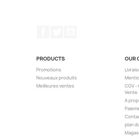
Facebook
Twitter
YouTube
PRODUCTS
OUR 
Promotions
Livrai
Nouveaux produits
Mentio
Meilleures ventes
CGV - 
Vente
A pro
Paieme
Conta
plan d
Magas