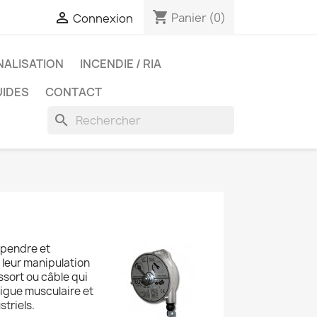
shopping_cart

Panier
(0)
Connexion
NALISATION
INCENDIE / RIA
UIDES
CONTACT
search
spendre et
 leur manipulation
essort ou câble qui
atigue musculaire et
striels.