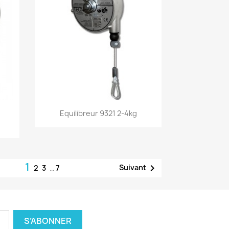
Aperçu rapide

Equilibreur 9321 2-4kg
1

Suivant
2
3
…
7