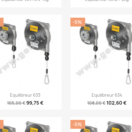
%
-5%
Aperçu rapide
Aperçu rapide


Equilibreur 633
Equilibreur 634
99,75 €
102,60 €
105,00 €
108,00 €
%
-5%