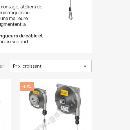
montage, ateliers de
neumatiques ou
 une meilleure
augmentent la
ongueurs de câble et
ion ou support

ar :
Prix, croissant
-5%