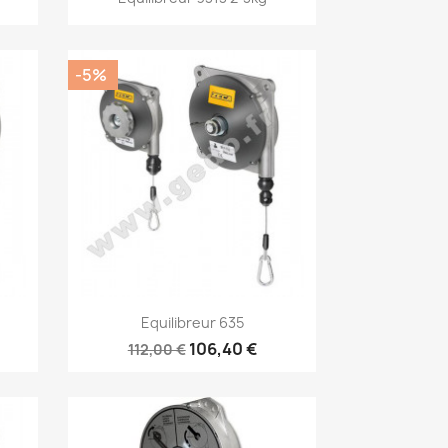
-5%
Aperçu rapide

Equilibreur 635
106,40 €
112,00 €