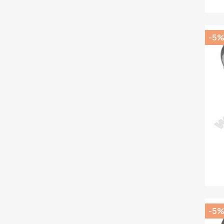
-5
-5