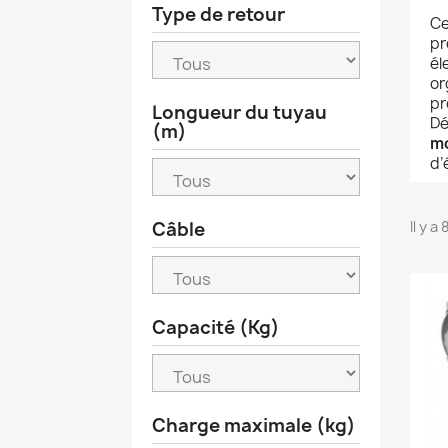
Type de retour
Ce
pr
él
or
pr
Longueur du tuyau
Dé
(m)
m
d’
Câble
Il y a
Capacité (Kg)
Charge maximale (kg)