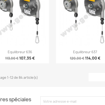
Aperçu rapide
Aperçu rapide


Equilibreur 636
Equilibreur 637
107,35 €
114,00 €
113,00 €
120,00 €
hage 1-12 de 84 article(s)
res spéciales