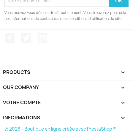
Vous pouvez vous désinscrire à tout moment. Vous trouverez pour cela
nos informations de contact dans les conditions d'utilisation du site.
Facebook
Twitter
YouTube
PRODUCTS

OUR COMPANY

VOTRE COMPTE

INFORMATIONS
keyboard_arrow_down
© 2026 - Boutique en ligne créée avec PrestaShop™