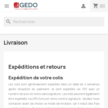
shopping_cart


(0)
search
Livraison
Expéditions et retours
Expédition de votre colis
Les colis sont généralement expédiés dans un délai de 2 semaines
après réception du paiement. Ils sont expédiés via TNT avec un
numéro de suivi et remis sans signature. Les colis peuvent également
être expédiés via UPS Extra et remis contre signature. Veuillez nous
contacter avant de choisir ce mode de livraison, car il induit des frais