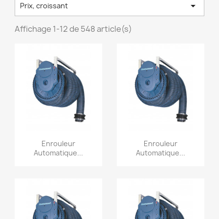

Prix, croissant
Affichage 1-12 de 548 article(s)
Aperçu rapide
Aperçu rapide


Enrouleur
Enrouleur
Automatique...
Automatique...