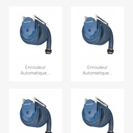
Aperçu rapide
Aperçu rapide


Enrouleur
Enrouleur
Automatique...
Automatique...