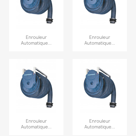
Aperçu rapide
Aperçu rapide


Enrouleur
Enrouleur
Automatique...
Automatique...
Aperçu rapide
Aperçu rapide


Enrouleur
Enrouleur
Automatique...
Automatique...