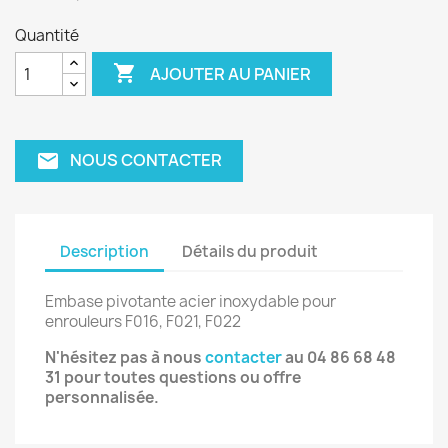
Quantité

AJOUTER AU PANIER
NOUS CONTACTER
email
Description
Détails du produit
Embase pivotante acier inoxydable pour
enrouleurs F016, F021, F022
N'hésitez pas à nous
contacter
au
04 86 68 48
31
pour toutes questions ou offre
personnalisée.