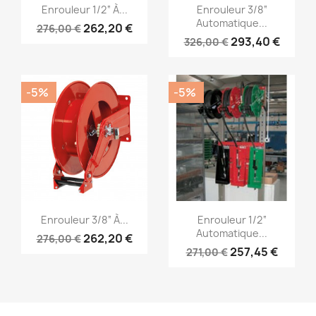
Aperçu rapide
Aperçu rapide


Enrouleur 1/2“ À...
Enrouleur 3/8“
Automatique...
262,20 €
276,00 €
293,40 €
326,00 €
-5%
-5%
Aperçu rapide
Aperçu rapide


Enrouleur 3/8“ À...
Enrouleur 1/2“
Automatique...
262,20 €
276,00 €
257,45 €
271,00 €