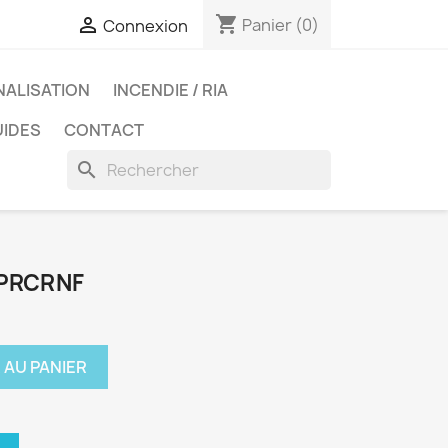
shopping_cart

Panier
(0)
Connexion
NALISATION
INCENDIE / RIA
UIDES
CONTACT
search
/PRCRNF
 AU PANIER