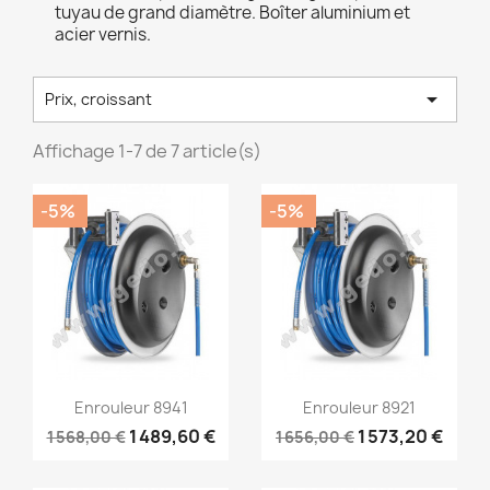
tuyau de grand diamètre. Boîter aluminium et
acier vernis.

Prix, croissant
Affichage 1-7 de 7 article(s)
-5%
-5%
Aperçu rapide
Aperçu rapide


Enrouleur 8941
Enrouleur 8921
1 489,60 €
1 573,20 €
1 568,00 €
1 656,00 €