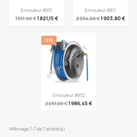
Aperçu rapide
Aperçu rapide


Enrouleur 8931
Enrouleur 8911
1 821,15 €
1 903,80 €
1 917,00 €
2 004,00 €
-5%
Aperçu rapide

Enrouleur 8932
1 986,45 €
2 091,00 €
Affichage 1-7 de 7 article(s)