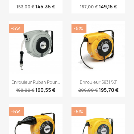
145,35 €
149,15 €
153,00 €
157,00 €
-5%
-5%
Aperçu rapide
Aperçu rapide


Enrouleur Ruban Pour...
Enrouleur 5831/XF
160,55 €
195,70 €
169,00 €
206,00 €
-5%
-5%