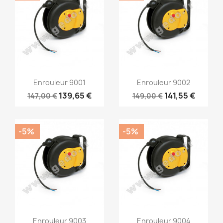
Aperçu rapide
Aperçu rapide


Enrouleur 9001
Enrouleur 9002
139,65 €
141,55 €
147,00 €
149,00 €
-5%
-5%
Aperçu rapide
Aperçu rapide


Enrouleur 9003
Enrouleur 9004