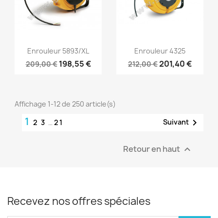
Aperçu rapide
Aperçu rapide


Enrouleur 5893/XL
Enrouleur 4325
198,55 €
201,40 €
209,00 €
212,00 €
Affichage 1-12 de 250 article(s)
1

Suivant
2
3
…
21
Retour en haut

Recevez nos offres spéciales