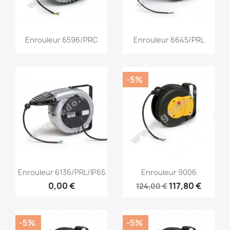
Aperçu rapide
Aperçu rapide


Enrouleur 6596/PRC
Enrouleur 6645/PRL
-5%
Aperçu rapide
Aperçu rapide


Enrouleur 6136/PRL/IP65
Enrouleur 9006
0,00 €
117,80 €
124,00 €
-5%
-5%